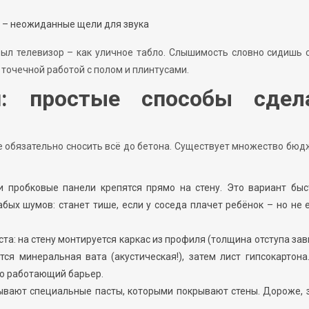
 – неожиданные щели для звука
был телевизор – как уличное табло. Слышимость словно сидишь 
 точечной работой с полом и плинтусами.
н: простые способы сдел
 не обязательно сносить всё до бетона. Существует множество бю
и пробковые панели крепятся прямо на стену. Это вариант быс
бых шумов: станет тише, если у соседа плачет ребёнок – но не 
та: на стену монтируется каркас из профиля (толщина отступа зав
ся минеральная вата (акустическая!), затем лист гипсокартона
но работающий барьер.
вают специальные пасты, которыми покрывают стены. Дороже, з