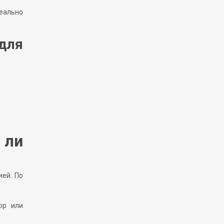
реально
для
 ли
ией. По
ор или