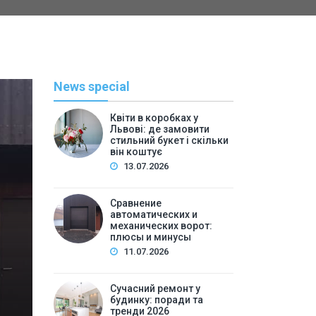
News special
Квіти в коробках у
Львові: де замовити
стильний букет і скільки
він коштує
13.07.2026
Сравнение
автоматических и
механических ворот:
плюсы и минусы
Полезн
11.07.2026
By
admi
Сучасний ремонт у
Сучасний ремонт у будин
будинку: поради та
тренди 2026