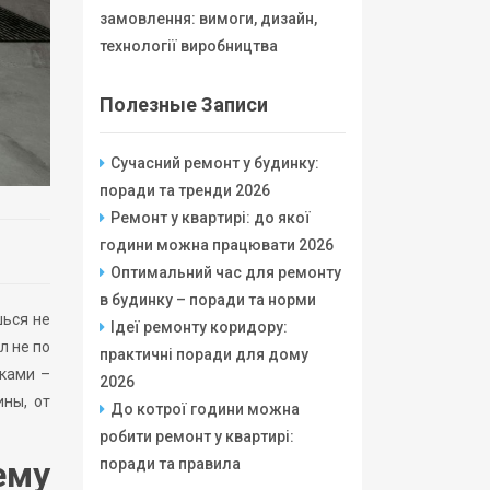
замовлення: вимоги, дизайн,
технології виробництва
Полезные Записи
Сучасний ремонт у будинку:
поради та тренди 2026
Ремонт у квартирі: до якої
години можна працювати 2026
Оптимальний час для ремонту
в будинку – поради та норми
шься не
Ідеї ремонту коридору:
л не по
практичні поради для дому
уками –
2026
ины, от
До котрої години можна
робити ремонт у квартирі:
ему
поради та правила