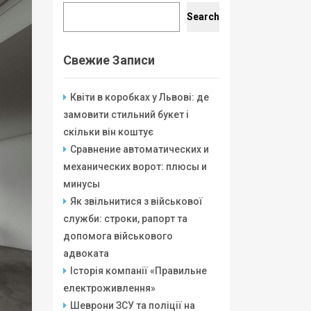
Search
Search
Свежие Записи
Квіти в коробках у Львові: де
замовити стильний букет і
скільки він коштує
Сравнение автоматических и
механических ворот: плюсы и
минусы
Як звільнитися з військової
служби: строки, рапорт та
допомога військового
адвоката
Історія компанії «Правильне
електроживлення»
Шеврони ЗСУ та поліції на