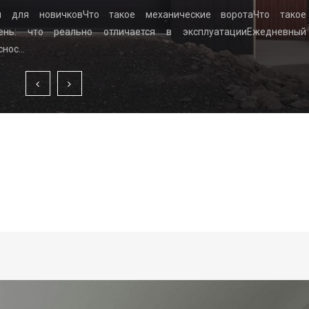
ы для новичковЧто такое механические воротаЧто такое
вень: что реально отличается в эксплуатацииЕжедневный
снос…