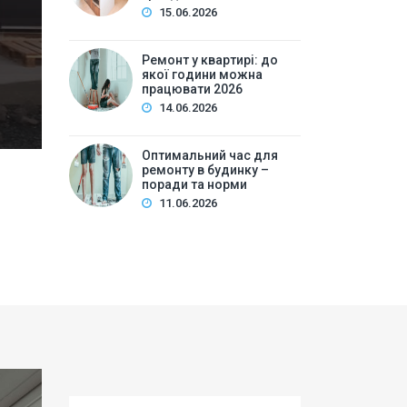
15.06.2026
Зміст:Вступ: виклики та нюанси ремонту у сучасном
цілей і бюджетуВибір стилю та дизайнуМатеріали та 
Ремонт у квартирі: до
усеСмарт-рі…
якої години можна
працювати 2026
14.06.2026
Оптимальний час для
ремонту в будинку –
поради та норми
11.06.2026