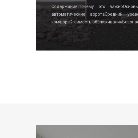
ві: з чого
Содержание:Почему это важноОснов
ка, губка,
автоматические воротаСредний уро
комфортСтоимость обслуживанияБезопа