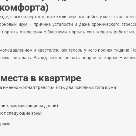
 комфорта)
зде, шаги на верхнем этаже или звук льющейся у кого-то за стен
фоновый шум – причина усталости и даже хронического стресса
портить отношения с близкими, портить сон, мешать работе из
подавлением и хвастался, как теперь у него полная тишина. Н
блема осталась. Вывод: нужно решать вопрос на корню – изоли
места в квартире
а именно «сигнал тревоги». Есть два основных типа шума:
ение, закрывающиеся двери)
ают следующие зоны:
ирами