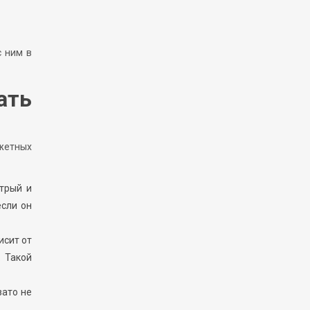
с ним в
ать
джетных
трый и
если он
исит от
. Такой
ато не