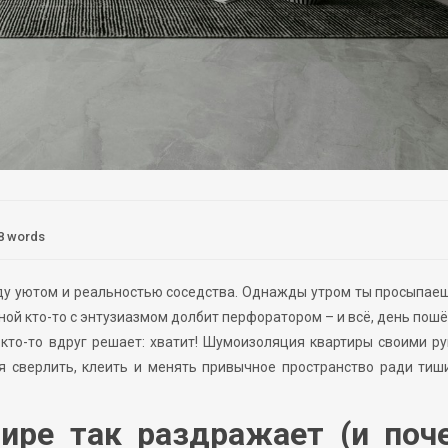
8 words
ду уютом и реальностью соседства. Однажды утром ты просыпае
анной кто-то с энтузиазмом долбит перфоратором – и всё, день пошё
а кто-то вдруг решает: хватит! Шумоизоляция квартиры своими р
я сверлить, клеить и менять привычное пространство ради тиш
ире так раздражает (и поч