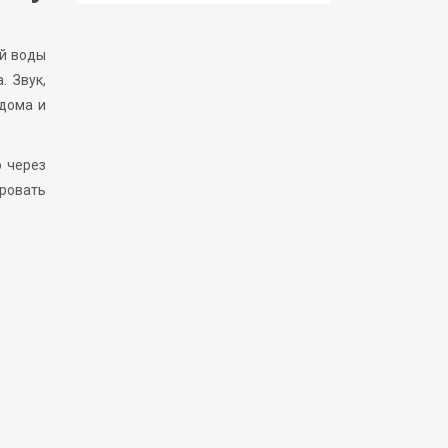
ой воды
. Звук,
 дома и
о через
ровать