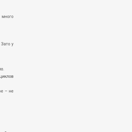
ь много
 Зато у
о.
 циклов
ое – не