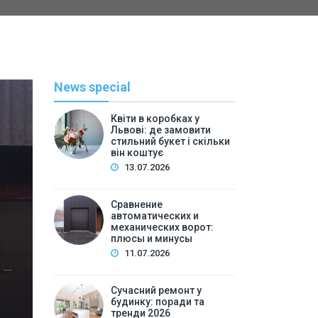
News special
Квіти в коробках у
Львові: де замовити
стильний букет і скільки
він коштує
13.07.2026
Сравнение
автоматических и
механических ворот:
плюсы и минусы
Полезн
11.07.2026
By
admi
Сучасний ремонт у
Сучасний ремонт у будин
будинку: поради та
тренди 2026