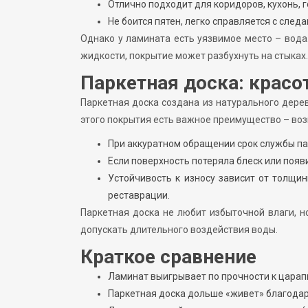
Отлично подходит для коридоров, кухонь, 
Не боится пятен, легко справляется с след
Однако у ламината есть уязвимое место – вода
жидкости, покрытие может разбухнуть на стыках.
Паркетная доска: красо
Паркетная доска создана из натурального дере
этого покрытия есть важное преимущество – во
При аккуратном обращении срок службы пар
Если поверхность потеряла блеск или появ
Устойчивость к износу зависит от толщи
реставрации.
Паркетная доска не любит избыточной влаги, н
допускать длительного воздействия воды.
Краткое сравнение
Ламинат выигрывает по прочности к царап
Паркетная доска дольше «живет» благода