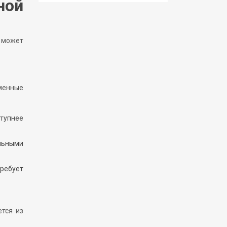
ной
 может
менные
тупнее
льными
требует
ется из