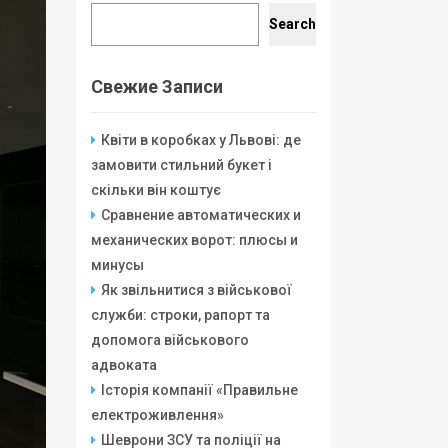
Search
Search
Свежие Записи
Квіти в коробках у Львові: де
замовити стильний букет і
скільки він коштує
Сравнение автоматических и
механических ворот: плюсы и
минусы
Як звільнитися з військової
служби: строки, рапорт та
допомога військового
адвоката
Історія компанії «Правильне
електроживлення»
Шеврони ЗСУ та поліції на