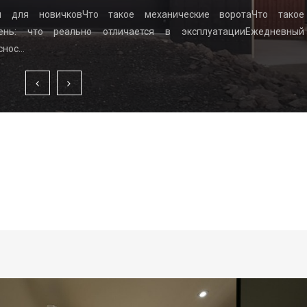
ы для новичковЧто такое механические воротаЧто такое
вень: что реально отличается в эксплуатацииЕжедневный
снос…