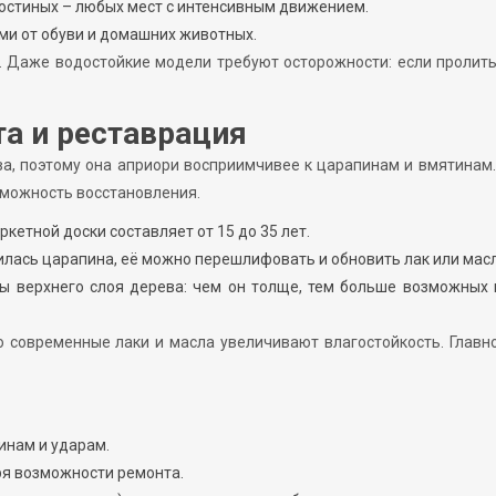
гостиных – любых мест с интенсивным движением.
ами от обуви и домашних животных.
. Даже водостойкие модели требуют осторожности: если пролит
та и реставрация
ва, поэтому она априори восприимчивее к царапинам и вмятинам.
зможность восстановления.
кетной доски составляет от 15 до 35 лет.
илась царапина, её можно перешлифовать и обновить лак или масл
ны верхнего слоя дерева: чем он толще, тем больше возможных
о современные лаки и масла увеличивают влагостойкость. Главн
инам и ударам.
ря возможности ремонта.