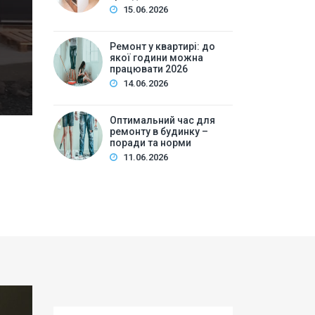
15.06.2026
Зміст:Вступ: виклики та нюанси ремонту у сучасном
цілей і бюджетуВибір стилю та дизайнуМатеріали та 
Ремонт у квартирі: до
усеСмарт-рі…
якої години можна
працювати 2026
14.06.2026
Оптимальний час для
ремонту в будинку –
поради та норми
11.06.2026