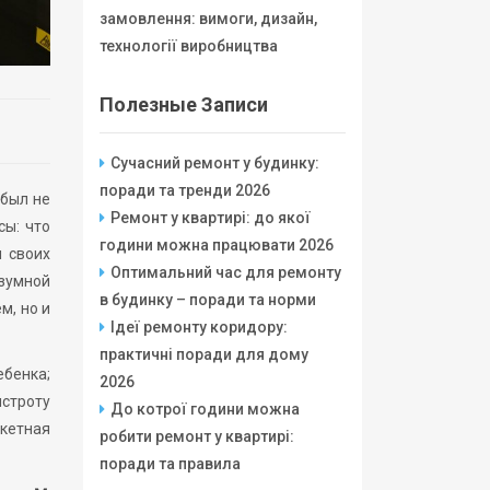
замовлення: вимоги, дизайн,
технології виробництва
Полезные Записи
Сучасний ремонт у будинку:
поради та тренди 2026
 был не
Ремонт у квартирі: до якої
сы: что
години можна працювати 2026
 своих
Оптимальний час для ремонту
азумной
в будинку – поради та норми
м, но и
Ідеї ремонту коридору:
практичні поради для дому
ебенка;
2026
ыстроту
До котрої години можна
ркетная
робити ремонт у квартирі:
поради та правила