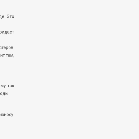
де. Это
ридает
стеров.
ит тем,
ому так
годы.
износу.