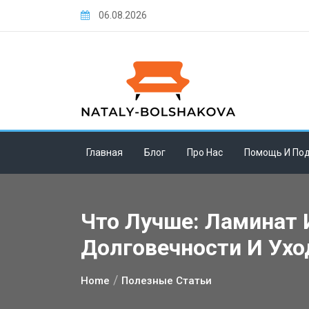
Skip
06.08.2026
to
content
Главная
Блог
Про Нас
Помощь И По
Что Лучше: Ламинат 
Долговечности И Ухо
Home
Полезные Статьи