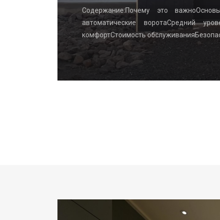
ві: з чого
Содержание:Почему это важноОснов
ка, губка,
автоматические воротаСредний уро
комфортСтоимость обслуживанияБезопа