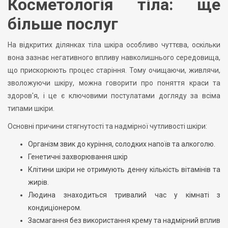
Косметологія тіла: ще
більше послуг
На відкритих ділянках тіла шкіра особливо чуттєва, оскільки
вона зазнає негативного впливу навколишнього середовища,
що прискорюють процес старіння. Тому очищаючи, живлячи,
зволожуючи шкіру, можна говорити про поняття краси та
здоров'я, і це є ключовими постулатами догляду за всіма
типами шкіри.
Основні причини стягнутості та надмірної чутливості шкіри:
Організм звик до куріння, солодких напоїв та алкоголю.
Генетичні захворювання шкір
Клітини шкіри не отримують денну кількість вітамінів та
жирів.
Людина знаходиться тривалий час у кімнаті з
кондиціонером.
Засмагання без використання крему та надмірний вплив