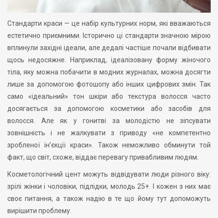
Стандарти краси — це набір культурних норм, які вважаються
естетично приємними. Історично ці стандарти значною мірою
вплинули західні ідеали, але дедалі частіше почали відбивати
щось недосяжне. Наприклад, ідеалізовану форму жіночого
тіла, яку можна побачити в модних журналах, можна досягти
лише за допомогою фотошопу або інших цифрових змін. Так
само «ідеальний» тон шкіри або текстура волосся часто
досягається за допомогою косметики або засобів для
волосся. Але як у гонитві за молодістю не зіпсувати
зовнішність і не жалкувати з приводу «не компетентно
зробленої ін’єкції краси». Також неможливо обминути той
факт, що світ, схоже, віддає перевагу привабливим людям.
Косметологічний цент можуть відвідувати люди різного віку:
зрілі жінки і чоловіки, підлідки, молодь 25+. І кожен з них має
своє питання, а також надію в те що йому тут допоможуть
вирішити проблему.