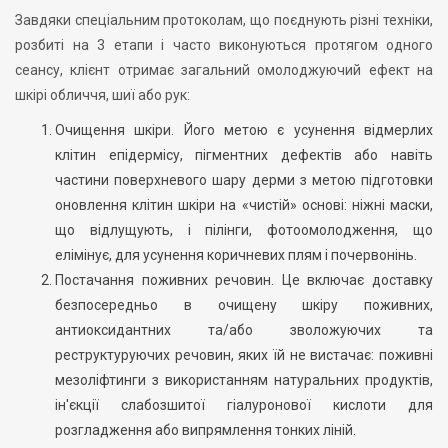
Завдяки спеціальним протоколам, що поєднують різні техніки,
розбиті на 3 етапи і часто виконуються протягом одного
сеансу, клієнт отримає загальний омолоджуючий ефект на
шкірі обличчя, шиї або рук:
Очищення шкіри. Його метою є усунення відмерлих
клітин епідермісу, пігментних дефектів або навіть
частини поверхневого шару дерми з метою підготовки
оновлення клітин шкіри на «чистій» основі: ніжні маски,
що відлущують, і пілінги, фотоомолодження, що
елімінує, для усунення коричневих плям і почервонінь.
Постачання поживних речовин. Це включає доставку
безпосередньо в очищену шкіру поживних,
антиоксидантних та/або зволожуючих та
реструктуруючих речовин, яких їй не вистачає: поживні
мезоліфтинги з використанням натуральних продуктів,
ін'єкції слабозшитої гіалуронової кислоти для
розгладження або випрямлення тонких ліній.