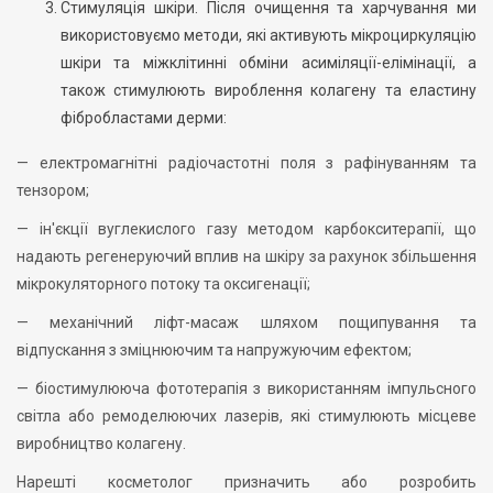
Стимуляція шкіри. Після очищення та харчування ми
використовуємо методи, які активують мікроциркуляцію
шкіри та міжклітинні обміни асиміляції-елімінації, а
також стимулюють вироблення колагену та еластину
фібробластами дерми:
— електромагнітні радіочастотні поля з рафінуванням та
тензором;
— ін'єкції вуглекислого газу методом карбокситерапії, що
надають регенеруючий вплив на шкіру за рахунок збільшення
мікрокуляторного потоку та оксигенації;
— механічний ліфт-масаж шляхом пощипування та
відпускання з зміцнюючим та напружуючим ефектом;
— біостимулююча фототерапія з використанням імпульсного
світла або ремоделюючих лазерів, які стимулюють місцеве
виробництво колагену.
Нарешті косметолог призначить або розробить