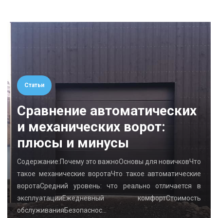
Статьи
Сравнение автоматических
и механических ворот:
плюсы и минусы
Содержание:Почему это важноОсновы для новичковЧто
такое механические воротаЧто такое автоматические
воротаСредний уровень: что реально отличается в
эксплуатацииЕжедневный комфортСтоимость
обслуживанияБезопаснос…