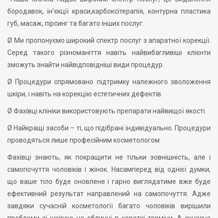
бородавок, ін’єкції краси,карбоксітерапія, контурна пластика
губ, масаж, пірсинг та багато інших послуг.
Ø Ми пропонуємо широкий спектр послуг з апаратної корекції.
Серед такого різноманіття навіть найвибагливіші клієнти
зможуть знайти найвідповідніші види процедур.
Ø Процедури спрямовано підтримку належного зволоження
шкіри, і навіть на корекцію естетичних дефектів.
Ø Фахівці клініки використовують препарати найвищої якості.
Ø Найкращі засоби – ті, що підібрані індивідуально. Процедури
проводяться лише професійним косметологом.
Фахівці знають, як покращити не тільки зовнішність, але і
самопочуття чоловіків і жінок. Насамперед від однієї думки,
що ваше тіло буде оновлене і гарно виглядатиме вже буде
ефективний результат направлений на самопочуття. Адже
завдяки сучасній косметології багато чоловіків вирішили
проблеми зі шкірою на обличчі в короткі терміни. А сучасна