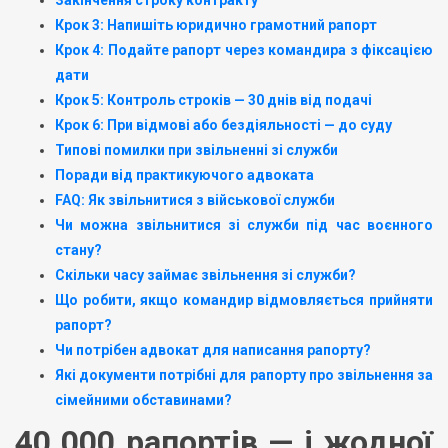
Крок 3: Напишіть юридично грамотний рапорт
Крок 4: Подайте рапорт через командира з фіксацією
дати
Крок 5: Контроль строків — 30 днів від подачі
Крок 6: При відмові або бездіяльності — до суду
Типові помилки при звільненні зі служби
Поради від практикуючого адвоката
FAQ: Як звільнитися з військової служби
Чи можна звільнитися зі служби під час воєнного
стану?
Скільки часу займає звільнення зі служби?
Що робити, якщо командир відмовляється прийняти
рапорт?
Чи потрібен адвокат для написання рапорту?
Які документи потрібні для рапорту про звільнення за
сімейними обставинами?
40 000 рапортів — і жодної