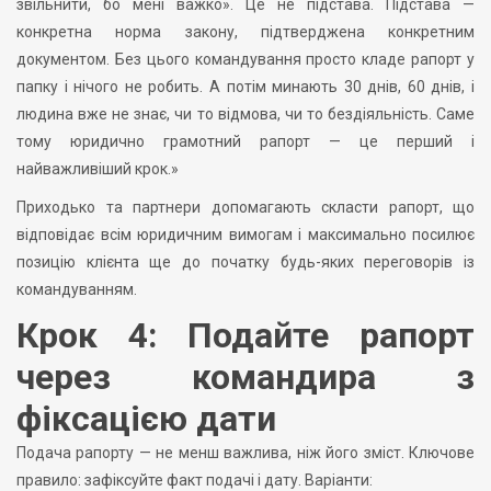
звільнити, бо мені важко». Це не підстава. Підстава —
конкретна норма закону, підтверджена конкретним
документом. Без цього командування просто кладе рапорт у
папку і нічого не робить. А потім минають 30 днів, 60 днів, і
людина вже не знає, чи то відмова, чи то бездіяльність. Саме
тому юридично грамотний рапорт — це перший і
найважливіший крок.»
Приходько та партнери допомагають скласти рапорт, що
відповідає всім юридичним вимогам і максимально посилює
позицію клієнта ще до початку будь-яких переговорів із
командуванням.
Крок 4: Подайте рапорт
через командира з
фіксацією дати
Подача рапорту — не менш важлива, ніж його зміст. Ключове
правило: зафіксуйте факт подачі і дату. Варіанти: