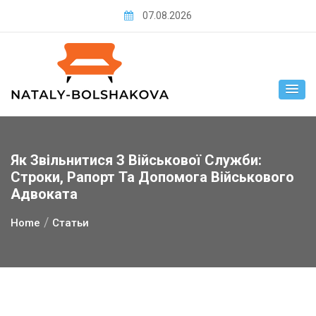
Skip
07.08.2026
to
content
Як Звільнитися З Військової Служби:
Строки, Рапорт Та Допомога Військового
Адвоката
Home
Статьи