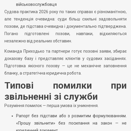
військовослужбовця
Судова практика 2026 року по таких справах є різноманітною,
але тенденція очевидна: суди більш схильні задовольняти
позови, де підстава очевидна і документально підтверджена.
Погано підготовлені позови, навпаки, відхиляються
незалежно від реальних обставин.
Команда Приходько та партнери готує позовні заяви, збирає
доказову базу і представляє клієнтів у судових засіданнях.
Підготовка якісного позову — це не механічне заповнення
бланку, а стратегічна юридична робота.
Типові помилки при
звільненні зі служби
Розуміння помилок — перша умова їх уникнення.
Рапорт без підстави або з розмитим формулюванням.
«Прошу звільнити» без посилання на закон — не
юридичний документ.