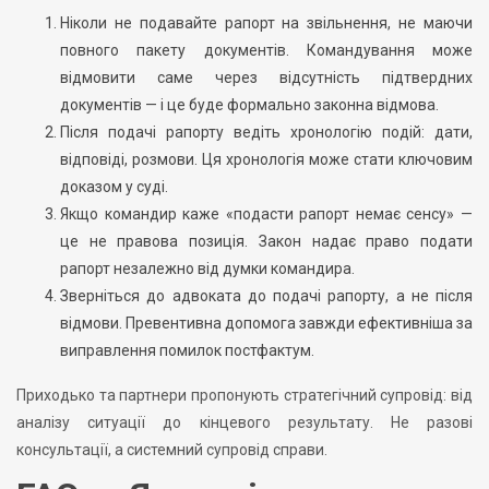
Ніколи не подавайте рапорт на звільнення, не маючи
повного пакету документів. Командування може
відмовити саме через відсутність підтвердних
документів — і це буде формально законна відмова.
Після подачі рапорту ведіть хронологію подій: дати,
відповіді, розмови. Ця хронологія може стати ключовим
доказом у суді.
Якщо командир каже «подасти рапорт немає сенсу» —
це не правова позиція. Закон надає право подати
рапорт незалежно від думки командира.
Зверніться до адвоката до подачі рапорту, а не після
відмови. Превентивна допомога завжди ефективніша за
виправлення помилок постфактум.
Приходько та партнери пропонують стратегічний супровід: від
аналізу ситуації до кінцевого результату. Не разові
консультації, а системний супровід справи.