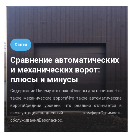
Статьи
Сравнение автоматических
и механических ворот:
плюсы и минусы
Содержание:Почему это важноОсновы для новичковЧто
такое механические воротаЧто такое автоматические
воротаСредний уровень: что реально отличается в
эксплуатацииЕжедневный комфортСтоимость
обслуживанияБезопаснос…