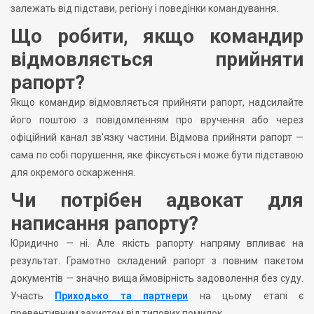
залежать від підстави, регіону і поведінки командування.
Що робити, якщо командир
відмовляється прийняти
рапорт?
Якщо командир відмовляється прийняти рапорт, надсилайте
його поштою з повідомленням про вручення або через
офіційний канал зв'язку частини. Відмова прийняти рапорт —
сама по собі порушення, яке фіксується і може бути підставою
для окремого оскарження.
Чи потрібен адвокат для
написання рапорту?
Юридично — ні. Але якість рапорту напряму впливає на
результат. Грамотно складений рапорт з повним пакетом
документів — значно вища ймовірність задоволення без суду.
Участь
Приходько та партнери
на цьому етапі є
превентивним захистом від типових помилок.