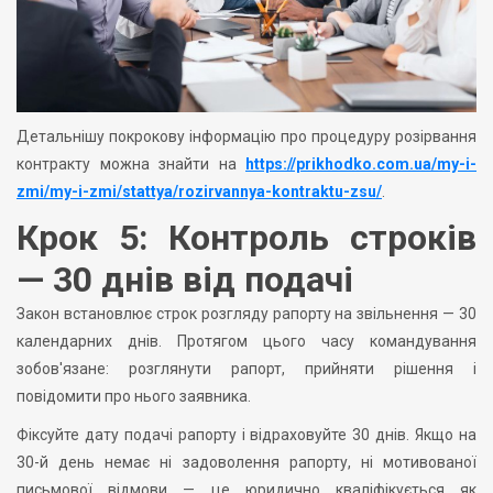
Детальнішу покрокову інформацію про процедуру розірвання
контракту можна знайти на
https://prikhodko.com.ua/my-i-
zmi/my-i-zmi/stattya/rozirvannya-kontraktu-zsu/
.
Крок 5: Контроль строків
— 30 днів від подачі
Закон встановлює строк розгляду рапорту на звільнення — 30
календарних днів. Протягом цього часу командування
зобов'язане: розглянути рапорт, прийняти рішення і
повідомити про нього заявника.
Фіксуйте дату подачі рапорту і відраховуйте 30 днів. Якщо на
30-й день немає ні задоволення рапорту, ні мотивованої
письмової відмови — це юридично кваліфікується як