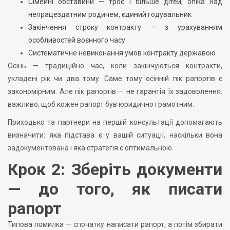
Сімейні обставини — троє і більше дітей, опіка над
непрацездатним родичем, єдиний годувальник
Закінчення строку контракту — з урахуванням
особливостей воєнного часу
Систематичне невиконання умов контракту державою
Осінь — традиційно час, коли закінчуються контракти,
укладені рік чи два тому. Саме тому осінній пік рапортів є
закономірним. Але пік рапортів — не гарантія їх задоволення:
важливо, щоб кожен рапорт був юридично грамотним.
Приходько та партнери на першій консультації допомагають
визначити: яка підстава є у вашій ситуації, наскільки вона
задокументована і яка стратегія є оптимальною.
Крок 2: Зберіть документи
— до того, як писати
рапорт
Типова помилка — спочатку написати рапорт, а потім збирати