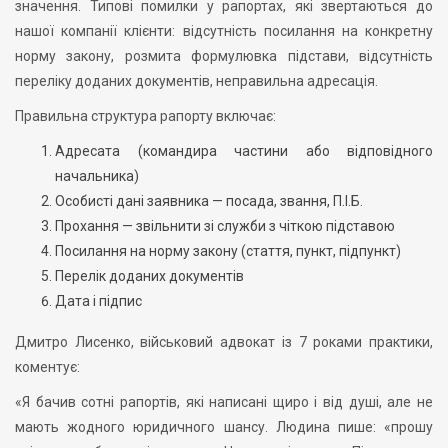
значення. Типові помилки у рапортах, які звертаються до
нашої компанії клієнти: відсутність посилання на конкретну
норму закону, розмита формулювка підстави, відсутність
переліку доданих документів, неправильна адресація.
Правильна структура рапорту включає:
Адресата (командира частини або відповідного
начальника)
Особисті дані заявника — посада, звання, П.І.Б.
Прохання — звільнити зі служби з чіткою підставою
Посилання на норму закону (стаття, пункт, підпункт)
Перелік доданих документів
Дата і підпис
Дмитро Лисенко, військовий адвокат із 7 роками практики,
коментує:
«Я бачив сотні рапортів, які написані щиро і від душі, але не
мають жодного юридичного шансу. Людина пише: «прошу