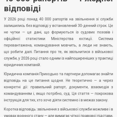
відповіді
У 2026 році понад 40 000 рапортів на звільнення зі служби
залишились без відповіді у встановлений 30-денний строк. Це
не чутки — це дані, що формуються із судових позовів і
офіційної статистики Міністерства юстиції. Система
перевантажена, командування мовчить, а люди не знають,
що робити далі. Питання про те, як звільнитися з військової
служби, у 2026 році стало одним із найпоширеніших у практиці
юридичних компаній.
Юридична компанія Приходько та партнери допомагає знайти
відповідь на це питання щодня. Не теоретично — а через
конкретні дії: правильний рапорт, документи, взаємодія з
командуванням і, якщо потрібно, суд. Ця стаття — покрокова
інструкція для тих, хто хоче діяти системно і в межах закону.
Коротка відповідь: звільнення з військової служби можливе і в
умовах воєнного стану — але вимагає чіткої правової підстави,