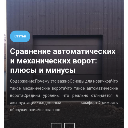
Статьи
Сравнение автоматических
и механических ворот:
плюсы и минусы
Содержание:Почему это важноОсновы для новичковЧто
такое механические воротаЧто такое автоматические
воротаСредний уровень: что реально отличается в
эксплуатацииЕжедневный комфортСтоимость
обслуживанияБезопаснос…