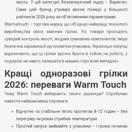
якість. У цій категорії беззаперечний лідер – Вармтач.
Саме цей бренд утримує високі позиції у більшості
рейтингів 2026 року за об’єктивними параметрами.
Warmatouch – торгова марка, що об’єднує найкращі технології
виробництва своїх хімічних грілок. Усі товари проходять
суворий контроль якості; жодних сумнівних компонентів, лише
безпечна сировина й ергономічна упаковка. Українські покупці
відзначають, що ці грілки зручно брати із собою на роботу, у
подорож чи навіть залишати в машині «про всяк випадок».
Кращі одноразові грілки
2026: переваги Warm Touch
Чому Warm Touch вибирають тисячі українців? Спробуємо
навести найважливіші переваги:
Відчутне та стабільне тепло протягом 8-12 годин – без
перегріву чи різких стрибків температури.
Простий запуск: виймайте з упаковки – і грілка починає