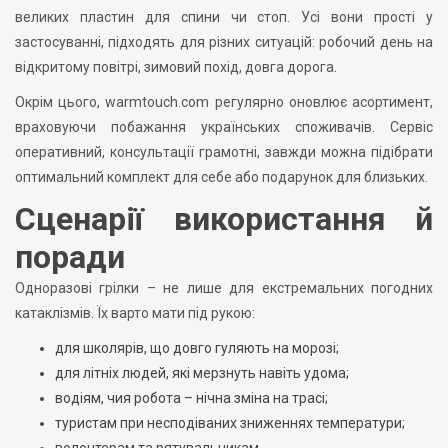
великих пластин для спини чи стоп. Усі вони прості у
застосуванні, підходять для різних ситуацій: робочий день на
відкритому повітрі, зимовий похід, довга дорога.
Окрім цього, warmtouch.com регулярно оновлює асортимент,
враховуючи побажання українських споживачів. Сервіс
оперативний, консультації грамотні, завжди можна підібрати
оптимальний комплект для себе або подарунок для близьких.
Сценарії використання й
поради
Одноразові грілки – не лише для екстремальних погодних
катаклізмів. Їх варто мати під рукою:
для школярів, що довго гуляють на морозі;
для літніх людей, які мерзнуть навіть удома;
водіям, чия робота – нічна зміна на трасі;
туристам при несподіваних зниженнях температури;
волонтерам та рятувальникам.