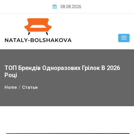
Skip
08.08.2026
to
content
ТОП Брендів Одноразових Грілок В 2026
Році
Home
Статьи