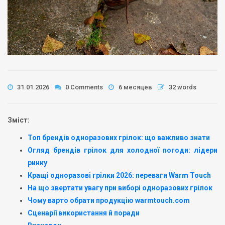
31.01.2026
0 Comments
6 месяцев
32 words
Зміст:
Топ брендів одноразових грілок: що важливо знати
Огляд брендів грілок для холодної погоди: лідери
ринку
Кращі одноразові грілки 2026: переваги Warm Touch
На що звертати увагу при виборі одноразових грілок
Чому варто обрати продукцію warmtouch.com
Сценарії використання й поради