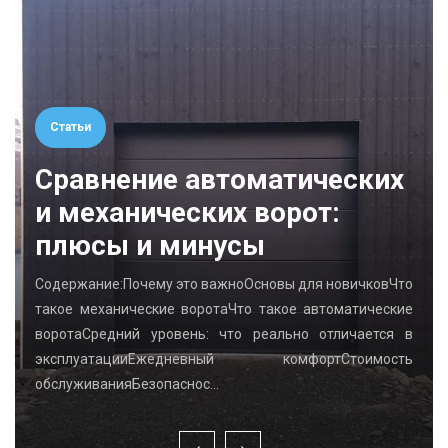
Статьи
Сравнение автоматических
и механических ворот:
плюсы и минусы
Содержание:Почему это важноОсновы для новичковЧто
такое механические воротаЧто такое автоматические
воротаСредний уровень: что реально отличается в
эксплуатацииЕжедневный комфортСтоимость
обслуживанияБезопаснос…