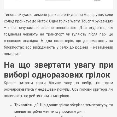
Типова ситуація: зимове ранкове очікування маршрутки, коли
холод пронизує до кісток. Одна грілка Warm Touch у рукавицях
– і ви почуваєтеся значно впевненіше. Для студентів, які
годинами чекають на транспорт чи гуляють після пар, це
справжня знахідка. А для волонтерів, що допомагають на
блокпостах або виїжджають у село до родини – незамінний
помічник.
На що звертати увагу при
виборі одноразових грілок
Краще витрати трохи більше часу на вибір, ніж потім
розчаровуватись у недешевій покупці. Ось головні критерії, які
впливають на рейтинг хімічних грілок:
Тривалість дії. Що довше грілка зберігає температуру, то
менше потрібно міняти їх упродовж дня.