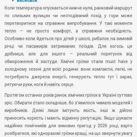
Висновок
Коли температура опускається нижче нуля, ранковий маршрут
по слизьких вулицях чи несподіваний похід у гори може
перетворитися на справжнє випробування. У такі моменти
тепло – не просто комфорт, а справжня необхідність.
Особливо коли йдеться про дітей у школі, рибалок на зимовій
річці чи пасажирів затриманих поїздів. Для когось це
дрібниця, але для іншого – реальний порятунок від
обмороження й застуди. Хімічні грілки стали must have у
холодному сезоні для всієї родини: вони компактні, легкі, не
потребують джерела енергії, генерують тепло тут і зараз,
рятуючи руки, ноги й навіть серце.
Протягом останніх років ринок хімічних грілок в Україні суттєво
зріс. Обирати стало складніше, бо з’явилося чимало моделей і
виробників. Деякі лише імітують якість, інші ж дійсно
приносять користь і мають відмінну репутацію. Якщо шукаєте
надійних помічників для зимових пригод у 2026 році, варто
розібратися, які одноразові грілки кращі, на що звернути увагу