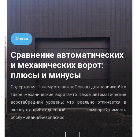
Статьи
Сравнение автоматических
и механических ворот:
плюсы и минусы
Содержание:Почему это важноОсновы для новичковЧто
такое механические воротаЧто такое автоматические
воротаСредний уровень: что реально отличается в
эксплуатацииЕжедневный комфортСтоимость
обслуживанияБезопаснос…