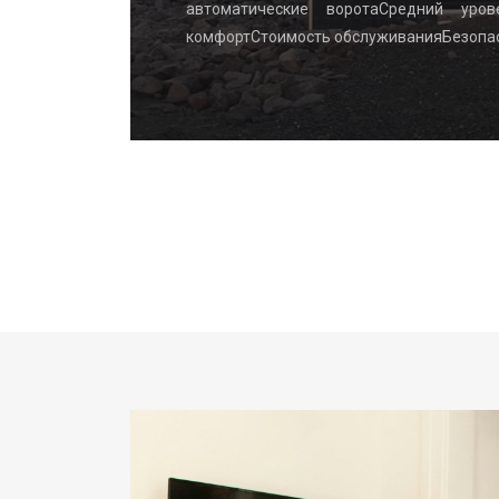
ка, губка,
автоматические воротаСредний уро
комфортСтоимость обслуживанияБезопа