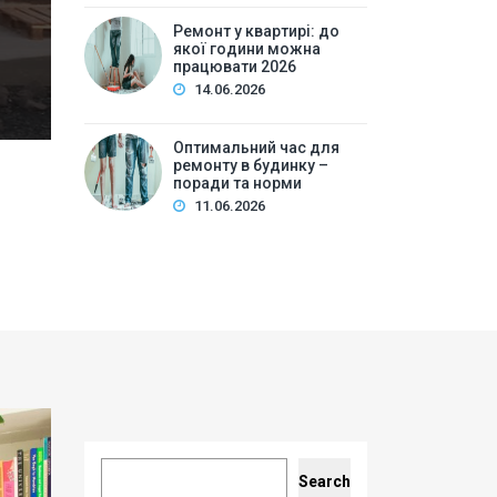
цілей і бюджетуВибір стилю та дизайнуМатеріали та 
Ремонт у квартирі: до
усеСмарт-рі…
якої години можна
працювати 2026
14.06.2026
Оптимальний час для
ремонту в будинку –
поради та норми
11.06.2026
Search
Search