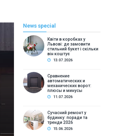
News special
Квіти в коробках у
Львові: де замовити
стильний букет і скільки
він коштує
13.07.2026
Сравнение
автоматических и
механических ворот:
плюсы и минусы
Полезн
11.07.2026
By
admi
Сучасний ремонт у
Сучасний ремонт у будин
будинку: поради та
тренди 2026
15.06.2026
Зміст:Вступ: виклики та нюанси ремонту у сучасном