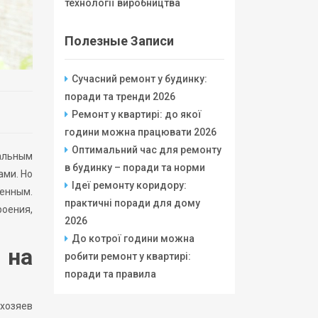
технології виробництва
Полезные Записи
Сучасний ремонт у будинку:
поради та тренди 2026
Ремонт у квартирі: до якої
години можна працювати 2026
Оптимальний час для ремонту
уальным
в будинку – поради та норми
ами. Но
Ідеї ремонту коридору:
менным.
практичні поради для дому
роения,
2026
До котрої години можна
 на
робити ремонт у квартирі:
поради та правила
 хозяев