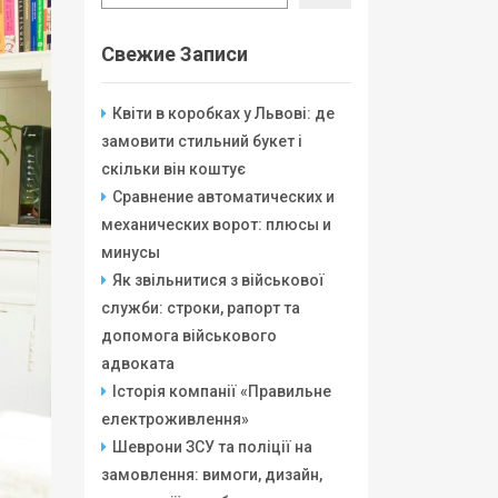
Свежие Записи
Квіти в коробках у Львові: де
замовити стильний букет і
скільки він коштує
Сравнение автоматических и
механических ворот: плюсы и
минусы
Як звільнитися з військової
служби: строки, рапорт та
допомога військового
адвоката
Історія компанії «Правильне
електроживлення»
Шеврони ЗСУ та поліції на
замовлення: вимоги, дизайн,