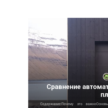
ний
Сравнение автомат
пл
ві: з чого
Содержание:Почему это важноОснов