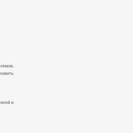
роёмов,
новить
тиной и