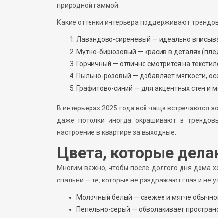
природной гаммой.
Какие оттенки интерьера поддерживают трендо
Лавандово-сиреневый — идеально вписывае
Мутно-бирюзовый — красив в деталях (плед
Горчичный — отлично смотрится на текстиле
Пыльно-розовый — добавляет мягкости, осо
Графитово-синий — для акцентных стен и м
В интерьерах 2025 года всё чаще встречаются з
даже потолки иногда окрашивают в трендовы
настроение в квартире за выходные.
Цвета, которые дел
Многим важно, чтобы после долгого дня дома х
спальни — те, которые не раздражают глаз и не 
Молочный белый — свежее и мягче обычног
Пепельно-серый — обволакивает пространс