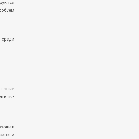
ируются
робуем
а среди
есочные
ать по-
 взошёл
азовой