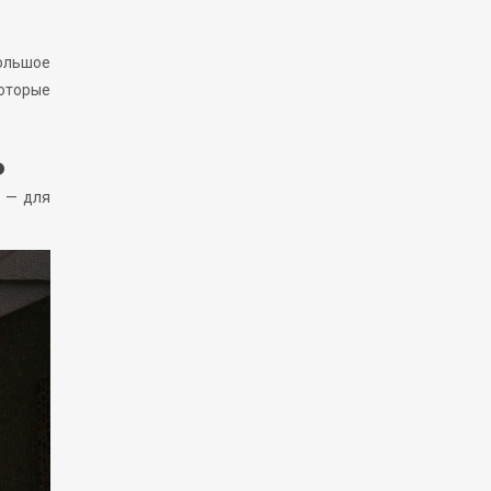
большое
оторые
ь
е — для