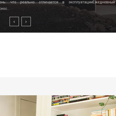
вень: что реально отличается в эксплуатацииЕжедневный
снос…