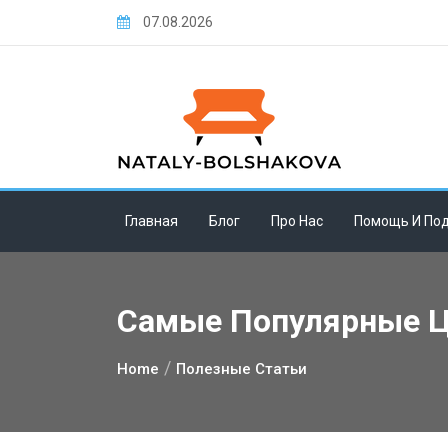
Skip
07.08.2026
to
content
Главная
Блог
Про Нас
Помощь И По
Самые Популярные Цв
Home
Полезные Статьи