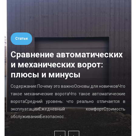
Статьи
Сравнение автоматических
и механических ворот:
плюсы и минусы
Содержание:Почему это важноОсновы для новичковЧто
такое механические воротаЧто такое автоматические
воротаСредний уровень: что реально отличается в
эксплуатацииЕжедневный комфортСтоимость
обслуживанияБезопаснос…