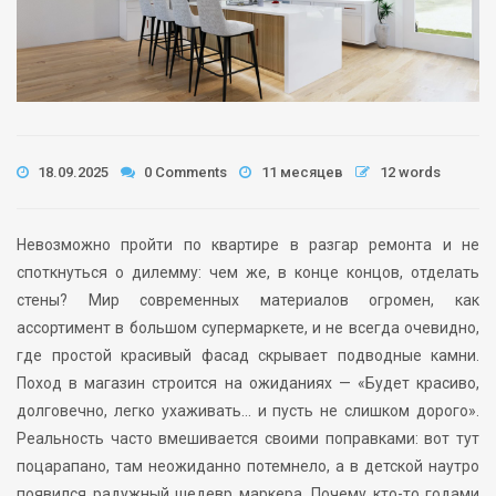
18.09.2025
0 Comments
11 месяцев
12 words
Невозможно пройти по квартире в разгар ремонта и не
споткнуться о дилемму: чем же, в конце концов, отделать
стены? Мир современных материалов огромен, как
ассортимент в большом супермаркете, и не всегда очевидно,
где простой красивый фасад скрывает подводные камни.
Поход в магазин строится на ожиданиях — «Будет красиво,
долговечно, легко ухаживать… и пусть не слишком дорого».
Реальность часто вмешивается своими поправками: вот тут
поцарапано, там неожиданно потемнело, а в детской наутро
появился радужный шедевр маркера. Почему кто-то годами