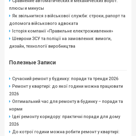
Сравнение автоматических и механических ворот:
плюсы и минусы
Як звільнитися з військової служби: строки, рапорт та
допомога військового адвоката
Історія компанії «Правильне електроживлення»
Шеврони ЗСУ та поліції на замовлення: вимоги,
дизайн, технології виробництва
Полезные Записи
Сучасний ремонт у будинку: поради та тренди 2026
Ремонт у квартирі: до якої години можна працювати
2026
Оптимальний час для ремонту в будинку – поради та
норми
Ідеї ремонту коридору: практичні поради для дому
2026
До котрої години можна робити ремонт у квартирі: