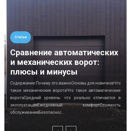
Статьи
Сравнение автоматических
и механических ворот:
плюсы и минусы
Содержание:Почему это важноОсновы для новичковЧто
такое механические воротаЧто такое автоматические
воротаСредний уровень: что реально отличается в
эксплуатацииЕжедневный комфортСтоимость
обслуживанияБезопаснос…