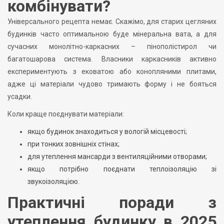
комбінувати?
Універсального рецепта немає. Скажімо, для старих цегляних
будинків часто оптимальною буде мінеральна вата, а для
сучасних монолітно-каркасних – пінополістирол чи
багатошарова система. Власники каркасників активно
експериментують з ековатою або конопляними плитами,
адже ці матеріали чудово тримають форму і не бояться
усадки.
Коли краще поєднувати матеріали:
якщо будинок знаходиться у вологій місцевості;
при тонких зовнішніх стінах;
для утеплення мансарди з вентиляційними отворами;
якщо потрібно поєднати теплоізоляцію зі
звукоізоляцією.
Практичні поради з
утеплення будинку в 2025