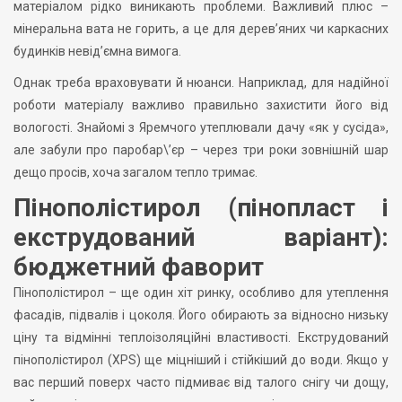
матеріалом рідко виникають проблеми. Важливий плюс –
мінеральна вата не горить, а це для дерев’яних чи каркасних
будинків невід’ємна вимога.
Однак треба враховувати й нюанси. Наприклад, для надійної
роботи матеріалу важливо правильно захистити його від
вологості. Знайомі з Яремчого утеплювали дачу «як у сусіда»,
але забули про паробар\’єр – через три роки зовнішній шар
дещо просів, хоча загалом тепло тримає.
Пінополістирол (пінопласт і
екструдований варіант):
бюджетний фаворит
Пінополістирол – ще один хіт ринку, особливо для утеплення
фасадів, підвалів і цоколя. Його обирають за відносно низьку
ціну та відмінні теплоізоляційні властивості. Екструдований
пінополістирол (XPS) ще міцніший і стійкіший до води. Якщо у
вас перший поверх часто підмиває від талого снігу чи дощу,