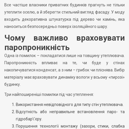
Все частіше власники приватних будинків прагнуть не тільки
утеплити оселю, а й зберегти стильний вигляд фасаду. У моду
входить декоративна штукатурка під дерево чи камінь, яка
наноситься безпосередньо поверх ізоляційного шару.
Чому важливо враховувати
паропроникність
Одна із помилок – покладатися лише на товщину утеплювача.
Паропроникність впливає на те, чи буде у стінах
накопичуватися конденсат, а з ним – грибок чи пліснява. Вибір
матеріалу має враховувати динаміку вологи у всьому «пирозі»
будинку.
Три найпоширеніші помилки під час утеплення:
Використання невідповідного для типу стін утеплювача.
Відсутність або неправильне встановлення паро- та
гідробар\’єру.
Порушення технології монтажу (зазори, стики, слабка