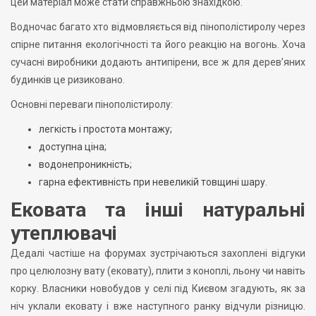
цей матеріал може стати справжньою знахідкою.
Водночас багато хто відмовляється від пінополістиролу через
спірне питання екологічності та його реакцію на вогонь. Хоча
сучасні виробники додають антипірени, все ж для дерев’яних
будинків це ризиковано.
Основні переваги пінополістиролу:
легкість і простота монтажу;
доступна ціна;
водонепроникність;
гарна ефективність при невеликій товщині шару.
Ековата та інші натуральні
утеплювачі
Дедалі частіше на форумах зустрічаються захоплені відгуки
про целюлозну вату (ековату), плити з коноплі, льону чи навіть
корку. Власники новобудов у селі під Києвом згадують, як за
ніч уклали ековату і вже наступного ранку відчули різницю.