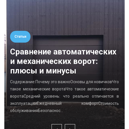
Статьи
Сравнение автоматических
и механических ворот:
плюсы и минусы
Содержание:Почему это важноОсновы для новичковЧто
такое механические воротаЧто такое автоматические
воротаСредний уровень: что реально отличается в
эксплуатацииЕжедневный комфортСтоимость
обслуживанияБезопаснос…