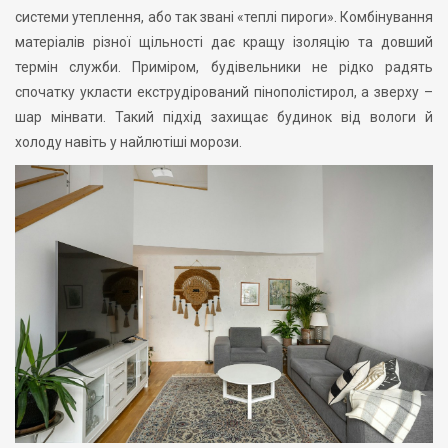
системи утеплення, або так звані «теплі пироги». Комбінування
матеріалів різної щільності дає кращу ізоляцію та довший
термін служби. Приміром, будівельники не рідко радять
спочатку укласти екструдірований пінополістирол, а зверху –
шар мінвати. Такий підхід захищає будинок від вологи й
холоду навіть у найлютіші морози.