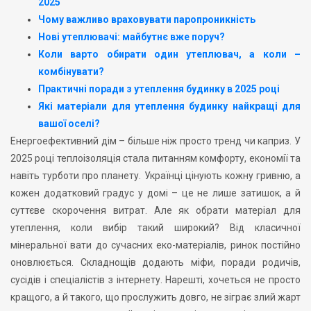
2025
Чому важливо враховувати паропроникність
Нові утеплювачі: майбутнє вже поруч?
Коли варто обирати один утеплювач, а коли –
комбінувати?
Практичні поради з утеплення будинку в 2025 році
Які матеріали для утеплення будинку найкращі для
вашої оселі?
Енергоефективний дім – більше ніж просто тренд чи каприз. У
2025 році теплоізоляція стала питанням комфорту, економії та
навіть турботи про планету. Українці цінують кожну гривню, а
кожен додатковий градус у домі – це не лише затишок, а й
суттєве скорочення витрат. Але як обрати матеріал для
утеплення, коли вибір такий широкий? Від класичної
мінеральної вати до сучасних еко-матеріалів, ринок постійно
оновлюється. Складнощів додають міфи, поради родичів,
сусідів і спеціалістів з інтернету. Нарешті, хочеться не просто
кращого, а й такого, що прослужить довго, не зіграє злий жарт