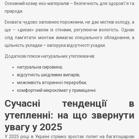
Основний козир еко-матеріалів – безпечність для здоров\’я та
природи.
Ековата чудово заповнює порожнини, не дає містків холоду, а
ще – «дихає» разом із стінами, регулюючи вологість. Однак
слід пам’ятати: монтаж вимагає спеціального обладнання, а
щільність укладки – запорука відсутності усадки.
Додаткові плюси натуральних утеплювачів:
натуральна сировина;
відсутність шкідливих випарів;
можливість вторинної переробки;
комфортний мікроклімат у приміщенні.
Сучасні тенденції в
утепленні: на що звернути
увагу у 2025
У 2025 році в Україні стрімко зростає попит на багатошарові