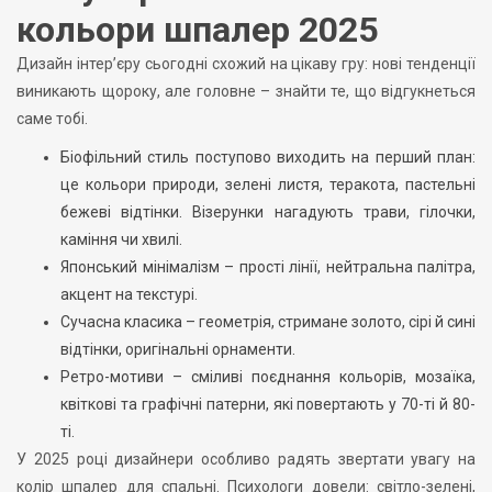
кольори шпалер 2025
Дизайн інтер’єру сьогодні схожий на цікаву гру: нові тенденції
виникають щороку, але головне – знайти те, що відгукнеться
саме тобі.
Біофільний стиль поступово виходить на перший план:
це кольори природи, зелені листя, теракота, пастельні
бежеві відтінки. Візерунки нагадують трави, гілочки,
каміння чи хвилі.
Японський мінімалізм – прості лінії, нейтральна палітра,
акцент на текстурі.
Сучасна класика – геометрія, стримане золото, сірі й сині
відтінки, оригінальні орнаменти.
Ретро-мотиви – сміливі поєднання кольорів, мозаїка,
квіткові та графічні патерни, які повертають у 70-ті й 80-
ті.
У 2025 році дизайнери особливо радять звертати увагу на
колір шпалер для спальні. Психологи довели: світло-зелені,