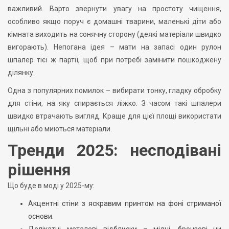
важливий. Варто звернути увагу на простоту чищення,
особливо якщо поруч є домашні тварини, маленькі діти або
кімната виходить на сонячну сторону (деякі матеріали швидко
вигорають). Непогана ідея – мати на запасі один рулон
шпалер тієї ж партії, щоб при потребі замінити пошкоджену
ділянку.
Одна з популярних помилок – вибирати тонку, гладку обробку
для стіни, на яку спирається ліжко. З часом такі шпалери
швидко втрачають вигляд. Краще для цієї площі використати
щільні або миються матеріали.
Тренди 2025: несподівані
рішення
Що буде в моді у 2025-му:
Акцентні стіни з яскравим принтом на фоні стриманої
основи.