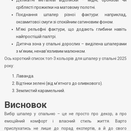
Делікатні металеві відблиски – мідні, бронзові чи
сріблясті прожилки на матовому полотні.
Поєднання шпалер різної фактури: наприклад,
оксамитової смуги зі спокійним сатиновим фоном.
М’які рельєфні фактури, що додають глибини навіть
найпростішій палітрі.
Дитяча зона у спальні дорослих – виділена шпалерами
з м’яким, ненав’язливим малюнком.
Ось короткий список топ-3 кольорів для шпалер у спальні 2025
року:
Лаванда.
Відтінки зелені (від м’ятного до оливкового).
Землистий карамельний.
Висновок
Вибір шпалер у спальню – це не просто про декор, а про
емоційний комфорт і власний стиль життя. Варто
прислухатись не лише до порад експертів, а й до свого