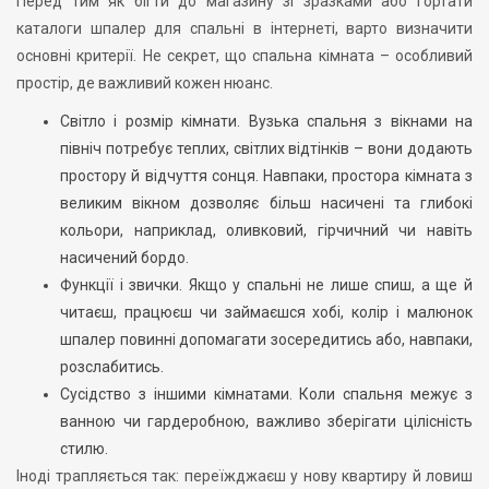
Перед тим як бігти до магазину зі зразками або гортати
каталоги шпалер для спальні в інтернеті, варто визначити
основні критерії. Не секрет, що спальна кімната – особливий
простір, де важливий кожен нюанс.
Світло і розмір кімнати. Вузька спальня з вікнами на
північ потребує теплих, світлих відтінків – вони додають
простору й відчуття сонця. Навпаки, простора кімната з
великим вікном дозволяє більш насичені та глибокі
кольори, наприклад, оливковий, гірчичний чи навіть
насичений бордо.
Функції і звички. Якщо у спальні не лише спиш, а ще й
читаєш, працюєш чи займаєшся хобі, колір і малюнок
шпалер повинні допомагати зосередитись або, навпаки,
розслабитись.
Сусідство з іншими кімнатами. Коли спальня межує з
ванною чи гардеробною, важливо зберігати цілісність
стилю.
Іноді трапляється так: переїжджаєш у нову квартиру й ловиш