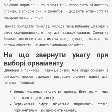
бірюзові, карамельні та пісочні тони створюють атмосферу
спокою, а глибокі сині й фіолетові – додають інтимності та
настрою на відпочинок.
Просто пригадати приклад: молода пара вибрала шпалери у
стилі скандинавського лісу для вузької спальні. Спочатку
боялися, що стіни «тиснутимуть», але додали дзеркало, кілька
світлих акцентів – і кімната буквально розквітла.
На що звернути увагу при
виборі орнаменту
Шпалери з принтом – завжди ризик. Але якщо обирати з
розумом, можна отримати виграшне рішення навіть для
невеликої спальні.
Великі малюнки «з’їдають» простір. Виняток – якщо
хочеться акцентну стіну.
Вертикальні смуги візуально піднімають стелю,
горизонтальні – розширюють кімнату.