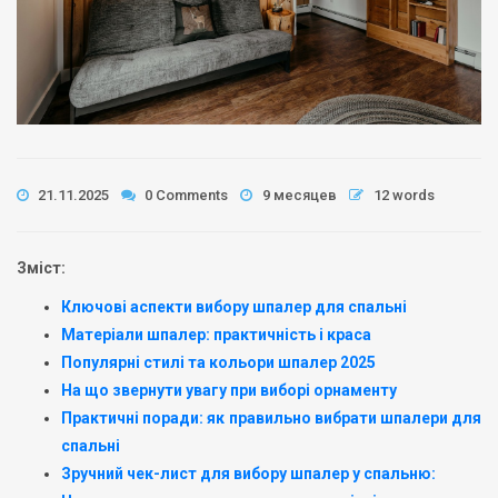
21.11.2025
0 Comments
9 месяцев
12 words
Зміст:
Ключові аспекти вибору шпалер для спальні
Матеріали шпалер: практичність і краса
Популярні стилі та кольори шпалер 2025
На що звернути увагу при виборі орнаменту
Практичні поради: як правильно вибрати шпалери для
спальні
Зручний чек-лист для вибору шпалер у спальню: