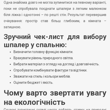
Одна знайома довго не могла зупинитися на певному варіанті,
поки не спробувала поєднати шпалери з легким малюнком
біля ліжка і однотонні – по решті стін. Результат перевершив
очікування: простір став більш глибоким, а кімната –
затишною.
Зручний чек-лист для вибору
шпалер у спальню:
Визначити головну функцію кімнати.
Врахувати рівень природного світла.
Вибрати матеріал з огляду на догляд і довговічність.
Спробувати комбінувати фактури та відтінки.
Зважати на стиль і кольори меблів.
Оцінити бюджет і якість.
Чому варто звертати увагу
на екологічність
Сучасні туристичні готелі часто роблять ставку на природні