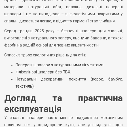
матеріали: натуральні обої, волокна, дихаючі паперові
шпалери. І це не випадково – з екологічними покриттями у
спальні дихається легше, а відчуття гармонії стає глибшим.
Серед трендів 2025 року – безпечні шпалери для спальні,
виготовлені з натурального паперу, льону чи бавовни, а також
фарби на водній основі для певних акцентних стін.
Список з трьох екологічних рішень для стін:
Паперові шпалери з натуральними пігментами.
Флізелінові шпалери без ПВХ.
Натуральні декоративні покриття (корок, бамбук,
текстиль).
Догляд та практична
експлуатація
У спальні шпалери часто менше піддаються механічним
впливам, ніж у коридорі чи кухні, але догляд усе одно