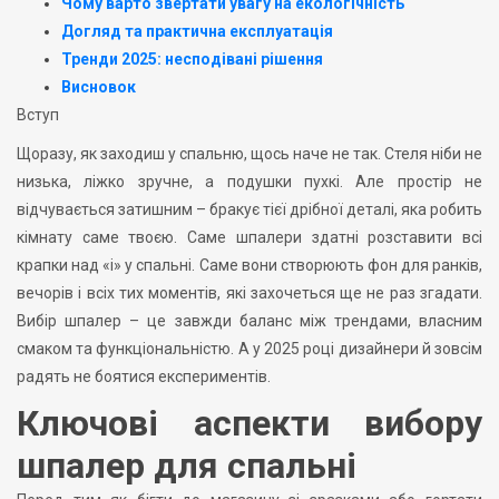
Чому варто звертати увагу на екологічність
Догляд та практична експлуатація
Тренди 2025: несподівані рішення
Висновок
Вступ
Щоразу, як заходиш у спальню, щось наче не так. Стеля ніби не
низька, ліжко зручне, а подушки пухкі. Але простір не
відчувається затишним – бракує тієї дрібної деталі, яка робить
кімнату саме твоєю. Саме шпалери здатні розставити всі
крапки над «і» у спальні. Саме вони створюють фон для ранків,
вечорів і всіх тих моментів, які захочеться ще не раз згадати.
Вибір шпалер – це завжди баланс між трендами, власним
смаком та функціональністю. А у 2025 році дизайнери й зовсім
радять не боятися експериментів.
Ключові аспекти вибору
шпалер для спальні