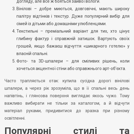
догляду, але все ж бояться зайвої вологи.
Вінілові – добре миються, довговічні, мають широку
палітру відтінків і текстур. Дуже популярний вибір для
сімей із дітьми або домашніми улюбленцями.
Текстильні – преміальний варіант для тих, хто цінує
глибину фактур і справжній затишок. Вартують своїх
грошей, якщо бажаєш відчуття «шикарного готелю» у
власній спальні.
Фото- та 3D-шпалери – для сміливих рішень, коли
хочеться акцентної стіни або справжнього арт-об’єкта.
Часто трапляється отак: купила сусідка дорогі вінілові
шпалери, а через рік зрозуміла, що в її спальні весь день
напівтінь, і глянсова поверхня виглядає якось чужо. Тому
важливо вибирати не тільки за каталогом, а й відчути
матеріал руками, придивитися до зразка при різному
освітленні.
Популярні стилі та