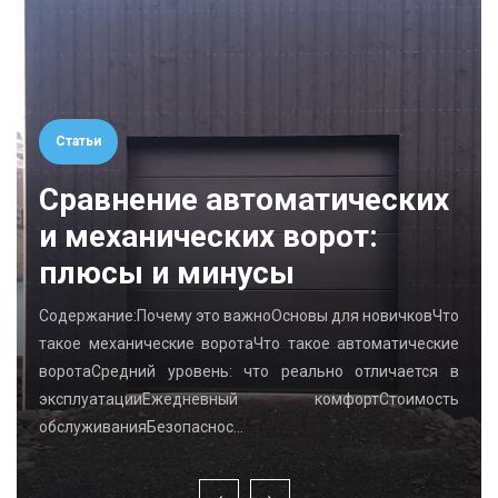
Статьи
Сравнение автоматических
и механических ворот:
плюсы и минусы
Содержание:Почему это важноОсновы для новичковЧто
такое механические воротаЧто такое автоматические
воротаСредний уровень: что реально отличается в
эксплуатацииЕжедневный комфортСтоимость
обслуживанияБезопаснос…