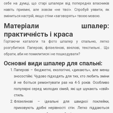
себе на думці, що старі шпалери від попередніх власників
навіть приємні, але зовсім «не твої». Спробуй уявити, як
зміниться настрій, якщо стіни «заговорять» твоєю мовою.
Матеріали шпалер:
практичність і краса
Гортаючи каталоги та фото шпалер у спальню, легко
розгубитися. Паперові, флізелінові, вінілові, текстильні… Що
обрати, аби не помилитися і не пошкодувати?
Основні види шпалер для спальні:
Паперові – бюджетні, екологічні, «дихають», але менш
зносостійкі. Чудово підходять для тих, хто любить зміни
й не боїться ремонтувати раз на 4-5 років. Особливо
популярні серед молодих сімей, які ще шукають «свій»
стиль.
Флізелінові – ідеальні для швидкої поклейки,
приховують дрібні нерівності стін. Легко піддаються